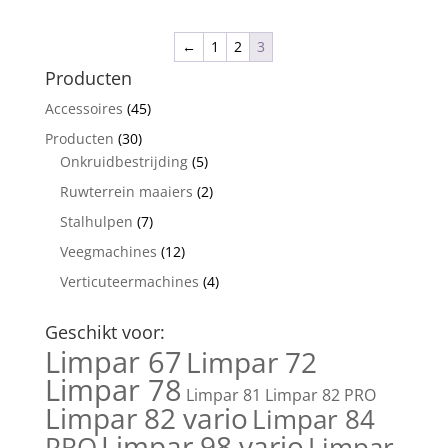
←
1
2
3
Producten
Accessoires
(45)
Producten
(30)
Onkruidbestrijding
(5)
Ruwterrein maaiers
(2)
Stalhulpen
(7)
Veegmachines
(12)
Verticuteermachines
(4)
Geschikt voor:
Limpar 67
Limpar 72
Limpar 78
Limpar 81
Limpar 82 PRO
Limpar 82 vario
Limpar 84
Limpar 98 vario
PRO
Limpar