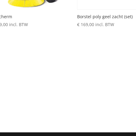
scherm
Borstel poly geel zacht (set)
9,00
incl. BTW
€
169,00
incl. BTW