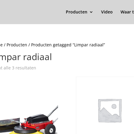
Producten
Video
Waar t
e
/
Producten
/ Producten getagged “Limpar radiaal”
mpar radiaal
t alle 3 resultaten