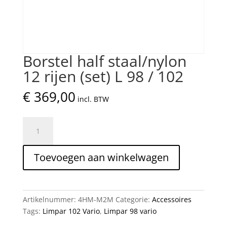
Borstel half staal/nylon
12 rijen (set) L 98 / 102
€
369,00
incl. BTW
Borstel
half
staal/nylon
Toevoegen aan winkelwagen
12
rijen
(set)
L
Artikelnummer:
4HM-M2M
Categorie:
Accessoires
98
Tags:
Limpar 102 Vario
,
Limpar 98 vario
/