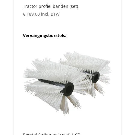
Tractor profiel banden (set)
€
189,00
incl. BTW
Vervangingsborstels:
Borstel 8 rijen poly (set) L 67