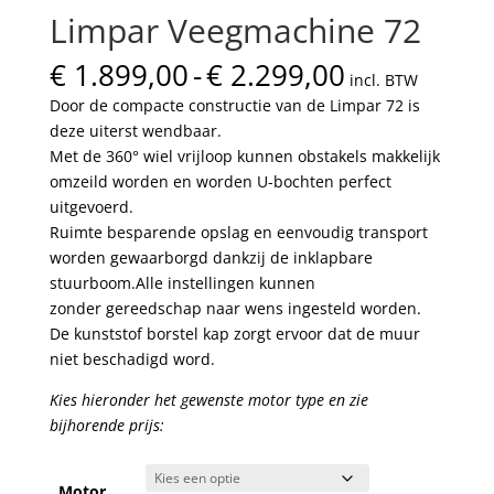
Limpar Veegmachine 72
Prijsklasse:
€
1.899,00
-
€
2.299,00
incl. BTW
€ 1.899,00
Door de compacte constructie van de Limpar 72 is
tot
deze uiterst wendbaar.
€ 2.299,00
Met de 360
° wiel vrijloop kunnen obstakels makkelijk
omzeild worden en worden U-bochten perfect
uitgevoerd.
Ruimte besparende opslag en eenvoudig transport
worden gewaarborgd dankzij de inklapbare
stuurboom.
Alle instellingen kunnen
zonder gereedschap naar wens ingesteld worden.
De kunststof borstel kap zorgt ervoor dat de muur
niet beschadigd word.
Kies hieronder het gewenste motor type en zie
bijhorende prijs:
Motor