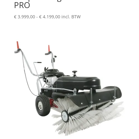
PRO
Prijsklasse:
€
3.999,00
-
€
4.199,00
incl. BTW
€ 3.999,00
tot
€ 4.199,00