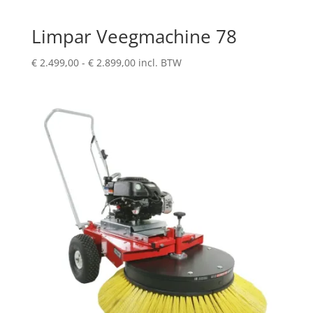
Limpar Veegmachine 78
Prijsklasse:
€
2.499,00
-
€
2.899,00
incl. BTW
€ 2.499,00
tot
€ 2.899,00