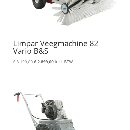
Limpar Veegmachine 82
Vario B&S
Oorspronkelijke
Huidige
€
3.199,00
€
2.899,00
incl. BTW
prijs
prijs
was:
is:
€ 3.199,00.
€ 2.899,00.