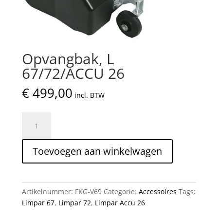
Opvangbak, L
67/72/ACCU 26
€
499,00
incl. BTW
Opvangbak,
L
67/72/ACCU
Toevoegen aan winkelwagen
26
aantal
Artikelnummer:
FKG-V69
Categorie:
Accessoires
Tags:
Limpar 67
,
Limpar 72
,
Limpar Accu 26