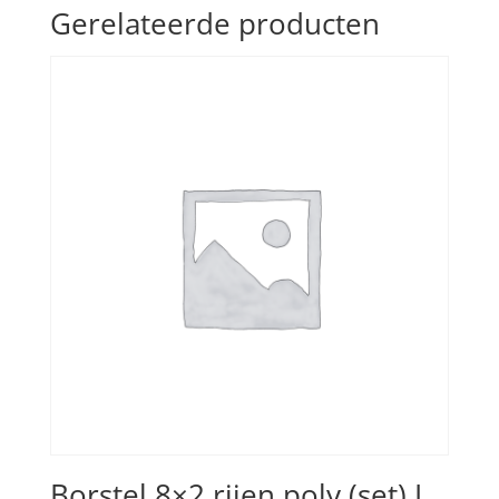
Gerelateerde producten
Borstel 8×2 rijen poly (set) L