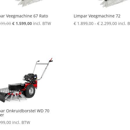
ar Veegmachine 67 Rato
Limpar Veegmachine 72
Oorspronkelijke
Huidige
Prijskl
699,00
€
1.599,00
incl. BTW
€
1.899,00
-
€
2.299,00
incl. 
prijs
prijs
€ 1.89
was:
is:
tot
€ 1.699,00.
€ 1.599,00.
€ 2.29
ar Onkruidborstel WD 70
er
999,00
incl. BTW