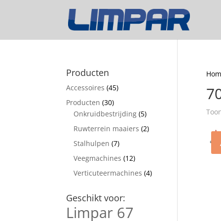
Producten
Hom
Accessoires
(45)
7
Producten
(30)
Toon
Onkruidbestrijding
(5)
Ruwterrein maaiers
(2)
Stalhulpen
(7)
Veegmachines
(12)
Verticuteermachines
(4)
Geschikt voor:
Limpar 67