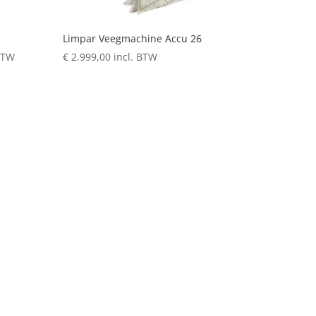
Limpar Veegmachine Accu 26
asse:
BTW
€
2.999,00
incl. BTW
9,00
9,00