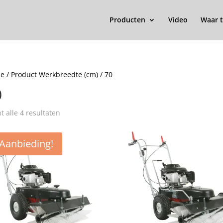
Producten
Video
Waar t
e
/ Product Werkbreedte (cm) / 70
0
t alle 4 resultaten
Aanbieding!