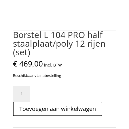
Borstel L 104 PRO half
staalplaat/poly 12 rijen
(set)
€
469,00
incl. BTW
Beschikbaar via nabestelling
Borstel
L
104
Toevoegen aan winkelwagen
PRO
half
staalplaat/poly
12