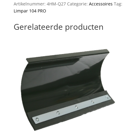
Artikelnummer:
4HM-Q27
Categorie:
Accessoires
Tag:
rijen
Limpar 104 PRO
(set)
aantal
Gerelateerde producten