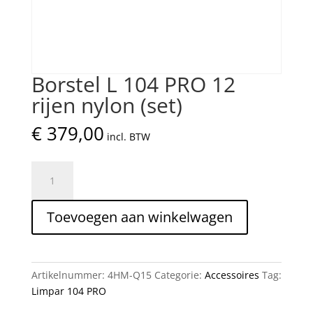
Borstel L 104 PRO 12
rijen nylon (set)
€
379,00
incl. BTW
Borstel
L
104
Toevoegen aan winkelwagen
PRO
12
rijen
nylon
Artikelnummer:
4HM-Q15
Categorie:
Accessoires
Tag:
(set)
Limpar 104 PRO
aantal