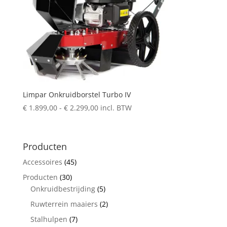
Limpar Onkruidborstel Turbo IV
Prijsklasse:
€
1.899,00
-
€
2.299,00
incl. BTW
€ 1.899,00
tot
€ 2.299,00
Producten
Accessoires
(45)
Producten
(30)
Onkruidbestrijding
(5)
Ruwterrein maaiers
(2)
Stalhulpen
(7)