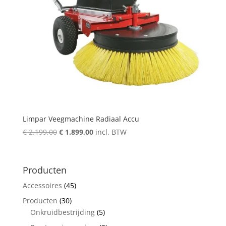
Limpar Veegmachine Radiaal Accu
Oorspronkelijke
Huidige
€
2.199,00
€
1.899,00
incl. BTW
prijs
prijs
was:
is:
€ 2.199,00.
€ 1.899,00.
Producten
Accessoires
(45)
Producten
(30)
Onkruidbestrijding
(5)