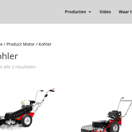
Producten
Video
Waar t
e
/ Product Motor / Kohler
ohler
t alle 2 resultaten