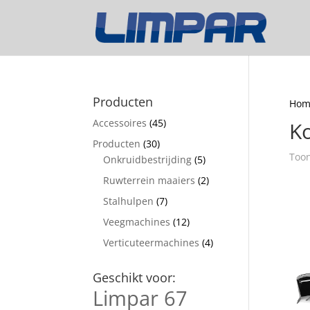
Producten
Hom
Accessoires
(45)
K
Producten
(30)
Toon
Onkruidbestrijding
(5)
Ruwterrein maaiers
(2)
Stalhulpen
(7)
Veegmachines
(12)
Verticuteermachines
(4)
Geschikt voor:
Limpar 67