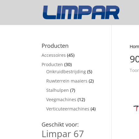
Producten
Hom
Accessoires
(45)
9
Producten
(30)
Toon
Onkruidbestrijding
(5)
Ruwterrein maaiers
(2)
Stalhulpen
(7)
Veegmachines
(12)
Verticuteermachines
(4)
Geschikt voor:
Limpar 67