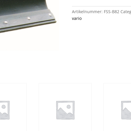
78
en
Artikelnummer:
FSS-B82
Categ
L
vario
82
aantal