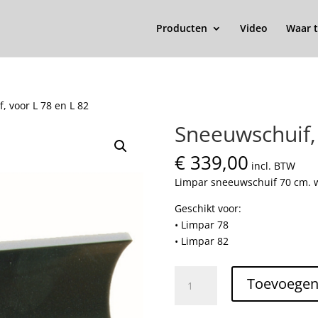
Producten
Video
Waar t
, voor L 78 en L 82
Sneeuwschuif, 
€
339,00
incl. BTW
Limpar sneeuwschuif 70 cm. 
Geschikt voor:
• Limpar 78
• Limpar 82
Sneeuwschuif,
Toevoegen
voor
L