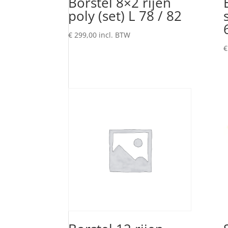
Borstel 8×2 rijen
poly (set) L 78 / 82
€
299,00
incl. BTW
€