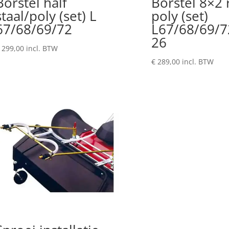
Borstel half
Borstel 8×2 
staal/poly (set) L
poly (set)
67/68/69/72
L67/68/69/
26
299,00
incl. BTW
€
289,00
incl. BTW