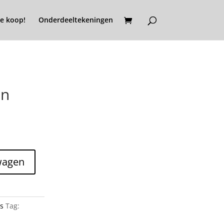
e koop!
Onderdeeltekeningen
en
wagen
s
Tag: