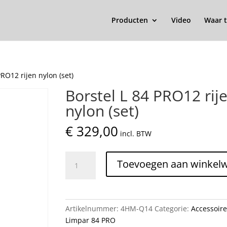
Producten
Video
Waar t
PRO12 rijen nylon (set)
Borstel L 84 PRO12 rij
nylon (set)
€
329,00
incl. BTW
Borstel
Toevoegen aan winkel
L
84
PRO12
rijen
Artikelnummer:
4HM-Q14
Categorie:
Accessoire
nylon
Limpar 84 PRO
(set)