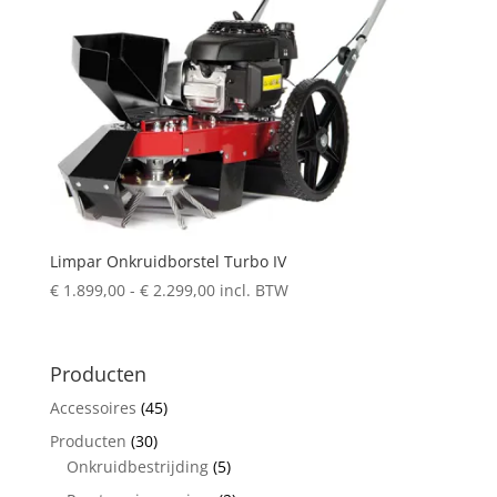
Limpar Onkruidborstel Turbo IV
Prijsklasse:
€
1.899,00
-
€
2.299,00
incl. BTW
€ 1.899,00
tot
€ 2.299,00
Producten
Accessoires
(45)
Producten
(30)
Onkruidbestrijding
(5)