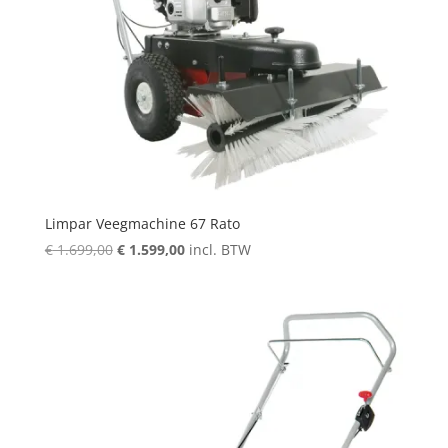
Limpar Veegmachine 67 Rato
Oorspronkelijke
Huidige
€
1.699,00
€
1.599,00
incl. BTW
prijs
prijs
was:
is:
€ 1.699,00.
€ 1.599,00.